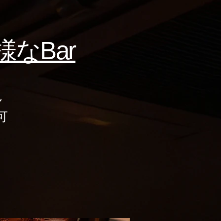
Bar​
ん
可